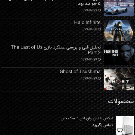
۵ خواهد بود
1399-09-23
Halo Infinite
1399-04-30
تحلیل فنی و بررسی عملکرد بازی The Last of Us
Part 2
1399-04-29
Ghost of Tsushima
1399-04-29
محصولات
ایکس باکس وان اس دیسک خور
تماس بگیرید