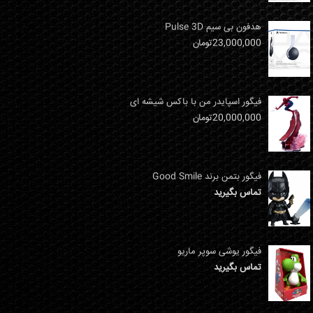
هدفون بی سیم Pulse 3D
23,000,000
تومان
فیگور اسپایدر من با باکس شیشه ای
20,000,000
تومان
فیگور بتمن برند Good Smile
تماس بگیرید
فیگور یوشی سوپر ماریو
تماس بگیرید