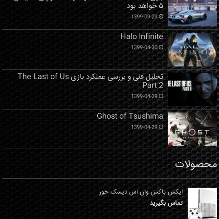
۵ خواهد بود
1399-09-23
Halo Infinite
1399-04-30
تحلیل فنی و بررسی عملکرد بازی The Last of Us
Part 2
1399-04-29
Ghost of Tsushima
1399-04-29
محصولات
ایکس باکس وان اس دیسک خور
تماس بگیرید