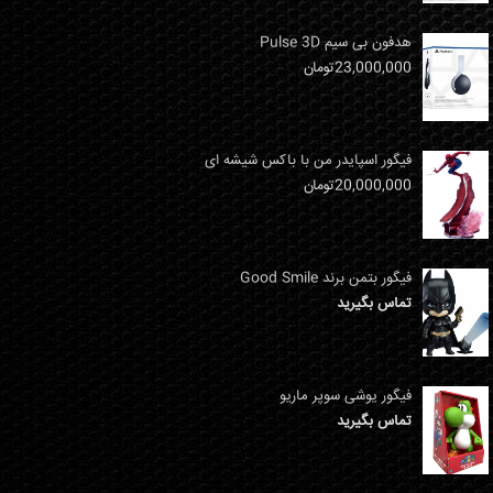
هدفون بی سیم Pulse 3D
23,000,000
تومان
فیگور اسپایدر من با باکس شیشه ای
20,000,000
تومان
فیگور بتمن برند Good Smile
تماس بگیرید
فیگور یوشی سوپر ماریو
تماس بگیرید