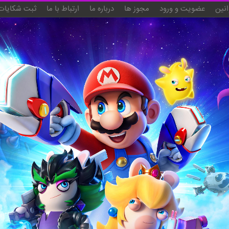
انین
عضویت و ورود
مجوز ها
درباره ما
ارتباط با ما
ثبت شکایات 