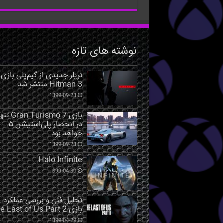
نوشته های تازه
تریلر جدیدی از گیم‌پلی بازی
Hitman 3 منتشر شد
1399-09-23
بازی Gran Turismo 7 ت
در انحصار پلی‌استیشن ۵
خواهد بود
1399-09-23
Halo Infinite
1399-04-30
تحلیل فنی و بررسی عملکرد
بازی The Last of Us Part 2
1399-04-29