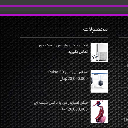
محصولات
ایکس باکس وان اس دیسک خور
تماس بگیرید
نها
هدفون بی سیم Pulse 3D
23,000,000
تومان
فیگور اسپایدر من با باکس شیشه ای
20,000,000
تومان