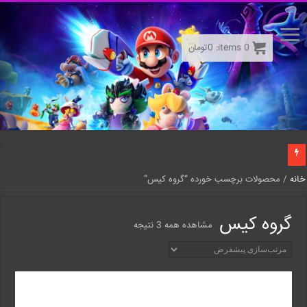
0
items:
0
تومان
خانه
/ محصولات برچسب خورده “گروه کیس”
گروه کیس
مشاهده همه 3 نتیجه