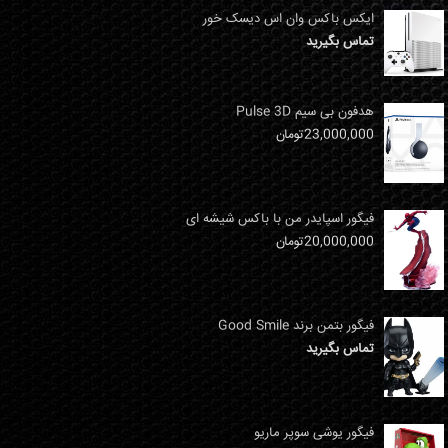
ایکس باکس وان اس دیسک خور
تماس بگیرید
هدفون بی سیم Pulse 3D
23,000,000
تومان
فیگور اسپایدر من با باکس شیشه ای
20,000,000
تومان
فیگور بتمن برند Good Smile
تماس بگیرید
فیگور یوشی سوپر ماریو