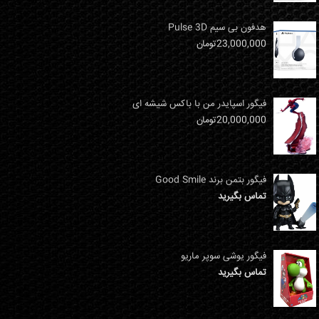
هدفون بی سیم Pulse 3D
23,000,000
تومان
فیگور اسپایدر من با باکس شیشه ای
20,000,000
تومان
فیگور بتمن برند Good Smile
تماس بگیرید
فیگور یوشی سوپر ماریو
تماس بگیرید