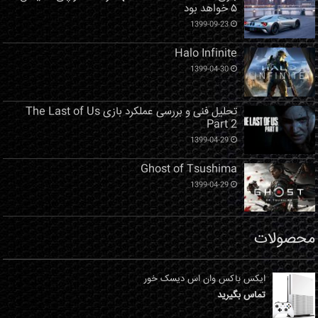
۵ خواهد بود
1399-09-23
Halo Infinite
1399-04-30
تحلیل فنی و بررسی عملکرد بازی The Last of Us
Part 2
1399-04-29
Ghost of Tsushima
1399-04-29
محصولات
ایکس باکس وان اس دیسک خور
تماس بگیرید