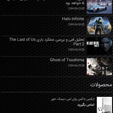
۵ خواهد بود
1399-09-23
Halo Infinite
1399-04-30
تحلیل فنی و بررسی عملکرد بازی The Last of Us
Part 2
1399-04-29
Ghost of Tsushima
1399-04-29
محصولات
ایکس باکس وان اس دیسک خور
تماس بگیرید