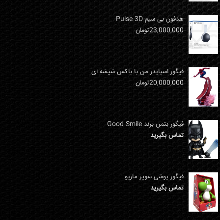
هدفون بی سیم Pulse 3D
23,000,000
تومان
فیگور اسپایدر من با باکس شیشه ای
20,000,000
تومان
فیگور بتمن برند Good Smile
تماس بگیرید
فیگور یوشی سوپر ماریو
تماس بگیرید