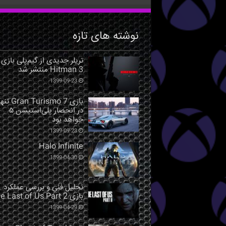
نوشته های تازه
تریلر جدیدی از گیم‌پلی بازی
Hitman 3 منتشر شد
1399-09-23
بازی Gran Turismo 7 ت
در انحصار پلی‌استیشن ۵
خواهد بود
1399-09-23
Halo Infinite
1399-04-30
تحلیل فنی و بررسی عملکرد
بازی The Last of Us Part 2
1399-04-29