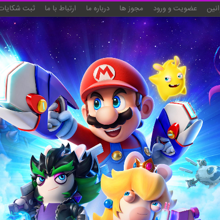
انین
عضویت و ورود
مجوز ها
درباره ما
ارتباط با ما
ثبت شکایات 