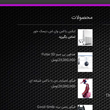
محصولات
ایکس باکس وان اس دیسک خور
تماس بگیرید
نها
هدفون بی سیم Pulse 3D
23,000,000
تومان
فیگور اسپایدر من با باکس شیشه ای
20,000,000
تومان
فیگور بتمن برند Good Smile