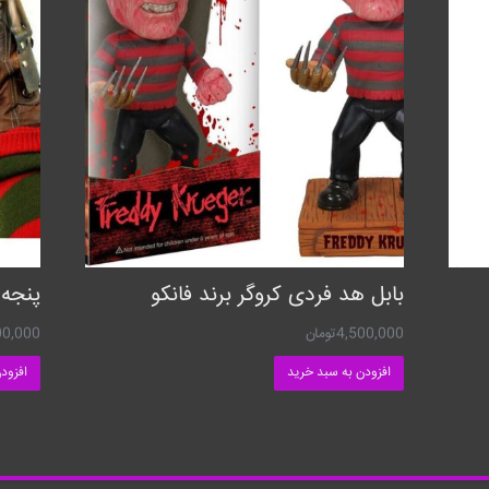
بابل هد فردی کروگر برند فانکو
پنجه 
4,500,000
تومان
00,000
افزودن به سبد خرید
افزود