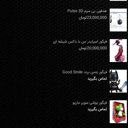
هدفون بی سیم Pulse 3D
23,000,000
تومان
فیگور اسپایدر من با باکس شیشه ای
20,000,000
تومان
فیگور بتمن برند Good Smile
تماس بگیرید
فیگور یوشی سوپر ماریو
تماس بگیرید