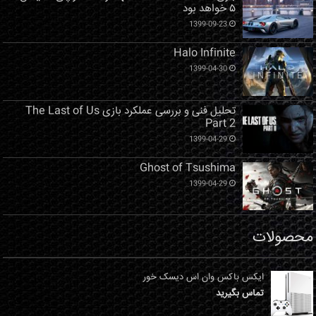
۵ خواهد بود
1399-09-23
Halo Infinite
1399-04-30
تحلیل فنی و بررسی عملکرد بازی The Last of Us
Part 2
1399-04-29
Ghost of Tsushima
1399-04-29
محصولات
ایکس باکس وان اس دیسک خور
تماس بگیرید