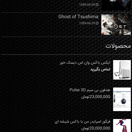
1399-04-29
Ghost of Tsushima
1399-04-29
محصولات
ایکس باکس وان اس دیسک خور
تماس بگیرید
هدفون بی سیم Pulse 3D
23,000,000
تومان
فیگور اسپایدر من با باکس شیشه ای
20,000,000
تومان