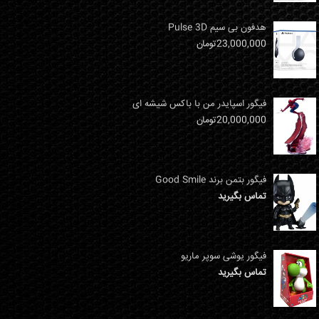
هدفون بی سیم Pulse 3D
23,000,000
تومان
فیگور اسپایدر من با باکس شیشه ای
20,000,000
تومان
فیگور بتمن برند Good Smile
تماس بگیرید
فیگور یوشی سوپر ماریو
تماس بگیرید