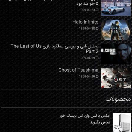
۵ خواهد بود
1399-09-23
Halo Infinite
1399-04-30
تحلیل فنی و بررسی عملکرد بازی The Last of Us
Part 2
1399-04-29
Ghost of Tsushima
1399-04-29
محصولات
ایکس باکس وان اس دیسک خور
تماس بگیرید