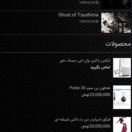
1399-04-29
Ghost of Tsushima
1399-04-29
محصولات
ایکس باکس وان اس دیسک خور
تماس بگیرید
هدفون بی سیم Pulse 3D
23,000,000
تومان
فیگور اسپایدر من با باکس شیشه ای
20,000,000
تومان