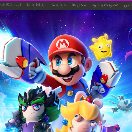
انین
عضویت و ورود
مجوز ها
درباره ما
ارتباط با ما
ثبت شکایات 