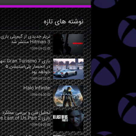
نوشته های تازه
تریلر جدیدی از گیم‌پلی بازی
Hitman 3 منتشر شد
1399-09-23
بازی Gran Turismo 7 ت
در انحصار پلی‌استیشن ۵
خواهد بود
1399-09-23
Halo Infinite
1399-04-30
تحلیل فنی و بررسی عملکرد
بازی The Last of Us Part 2
1399-04-29