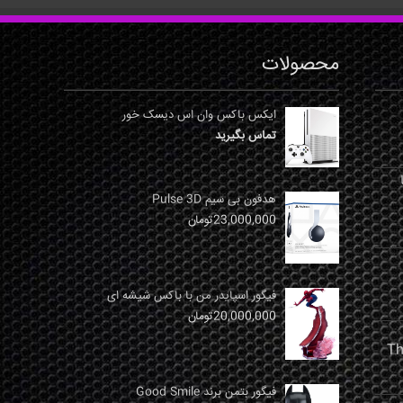
محصولات
ایکس باکس وان اس دیسک خور
تماس بگیرید
نها
هدفون بی سیم Pulse 3D
23,000,000
تومان
فیگور اسپایدر من با باکس شیشه ای
20,000,000
تومان
فیگور بتمن برند Good Smile