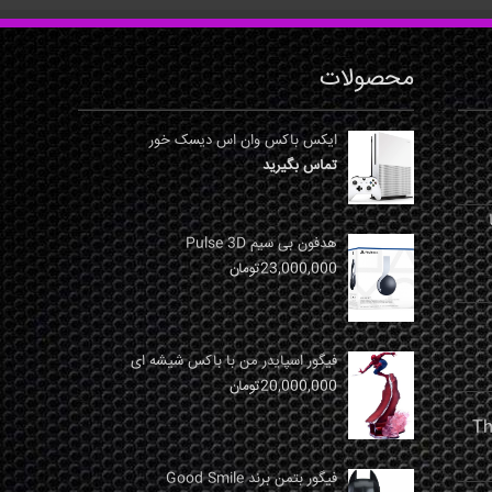
محصولات
ایکس باکس وان اس دیسک خور
تماس بگیرید
نها
هدفون بی سیم Pulse 3D
23,000,000
تومان
فیگور اسپایدر من با باکس شیشه ای
20,000,000
تومان
فیگور بتمن برند Good Smile