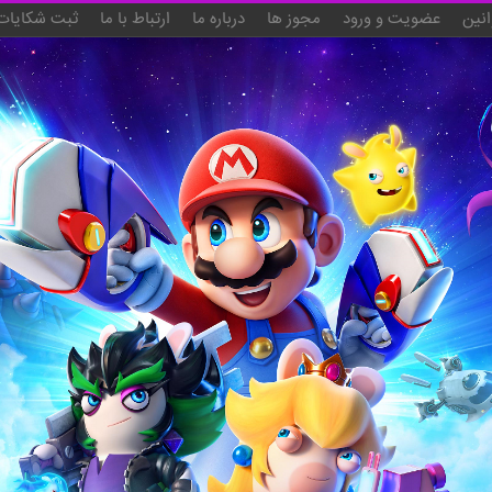
انین
عضویت و ورود
مجوز ها
درباره ما
ارتباط با ما
ثبت شکایات 