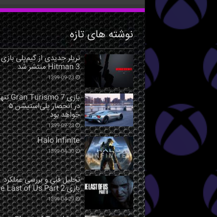
نوشته های تازه
تریلر جدیدی از گیم‌پلی بازی
Hitman 3 منتشر شد
1399-09-23
بازی Gran Turismo 7 ت
در انحصار پلی‌استیشن ۵
خواهد بود
1399-09-23
Halo Infinite
1399-04-30
تحلیل فنی و بررسی عملکرد
بازی The Last of Us Part 2
1399-04-29