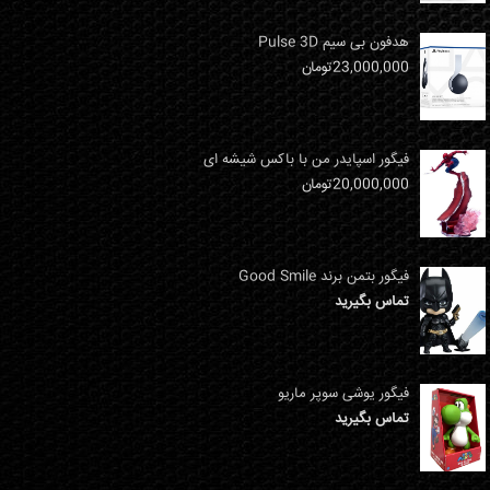
هدفون بی سیم Pulse 3D
23,000,000
تومان
فیگور اسپایدر من با باکس شیشه ای
20,000,000
تومان
فیگور بتمن برند Good Smile
تماس بگیرید
فیگور یوشی سوپر ماریو
تماس بگیرید