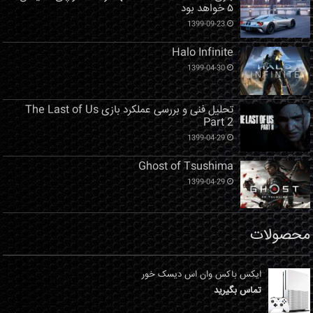
۵ خواهد بود
1399-09-23
Halo Infinite
1399-04-30
تحلیل فنی و بررسی عملکرد بازی The Last of Us
Part 2
1399-04-29
Ghost of Tsushima
1399-04-29
محصولات
ایکس باکس وان اس دیسک خور
تماس بگیرید