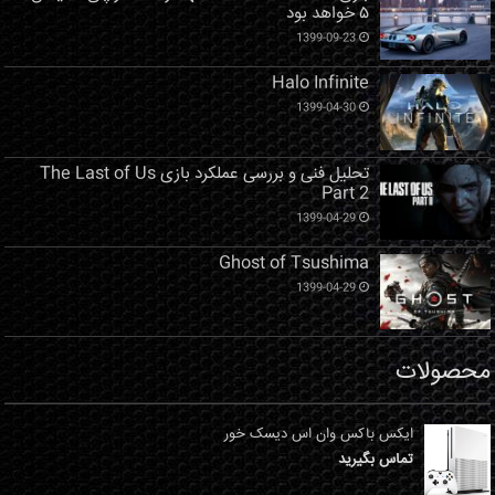
۵ خواهد بود
1399-09-23
Halo Infinite
1399-04-30
تحلیل فنی و بررسی عملکرد بازی The Last of Us
Part 2
1399-04-29
Ghost of Tsushima
1399-04-29
محصولات
ایکس باکس وان اس دیسک خور
تماس بگیرید