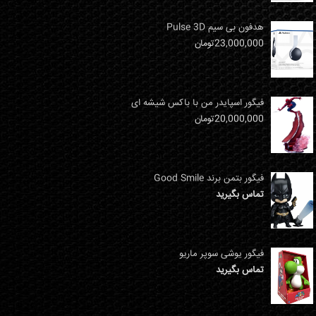
هدفون بی سیم Pulse 3D
23,000,000
تومان
فیگور اسپایدر من با باکس شیشه ای
20,000,000
تومان
فیگور بتمن برند Good Smile
تماس بگیرید
فیگور یوشی سوپر ماریو
تماس بگیرید