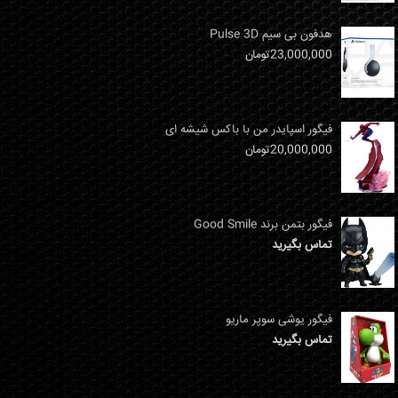
هدفون بی سیم Pulse 3D
23,000,000
تومان
فیگور اسپایدر من با باکس شیشه ای
20,000,000
تومان
فیگور بتمن برند Good Smile
تماس بگیرید
فیگور یوشی سوپر ماریو
تماس بگیرید