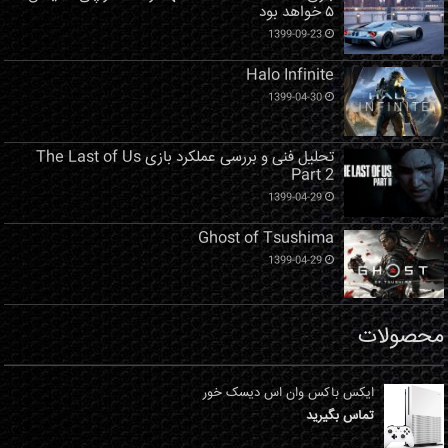
۵ خواهد بود
1399-09-23
Halo Infinite
1399-04-30
تحلیل فنی و بررسی عملکرد بازی The Last of Us
Part 2
1399-04-29
Ghost of Tsushima
1399-04-29
محصولات
ایکس باکس وان اس دیسک خور
تماس بگیرید