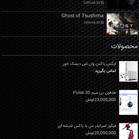
1399-04-29
Ghost of Tsushima
1399-04-29
محصولات
ایکس باکس وان اس دیسک خور
تماس بگیرید
هدفون بی سیم Pulse 3D
23,000,000
تومان
فیگور اسپایدر من با باکس شیشه ای
20,000,000
تومان