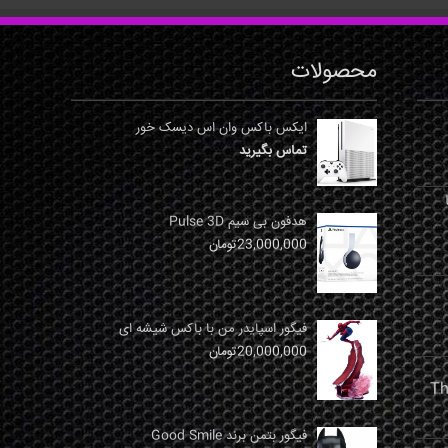
محصولات
ایکس باکس وان اس دیسک خور
تماس بگیرید
نها
هدفون بی سیم Pulse 3D
23,000,000
تومان
فیگور اسپایدر من با باکس شیشه ای
20,000,000
تومان
فیگور بتمن برند Good Smile