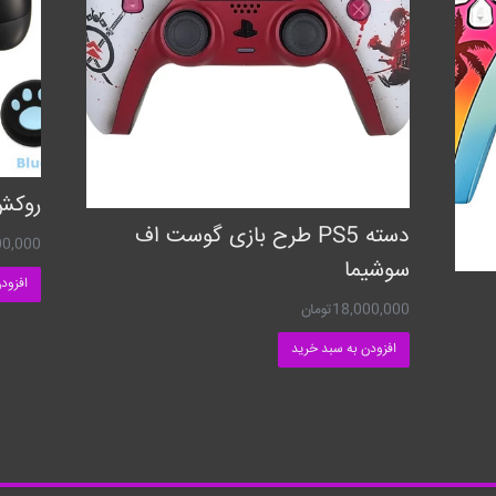
روکش ان
دسته PS5 طرح بازی گوست اف
00,000
سوشیما
افزود
18,000,000
تومان
افزودن به سبد خرید