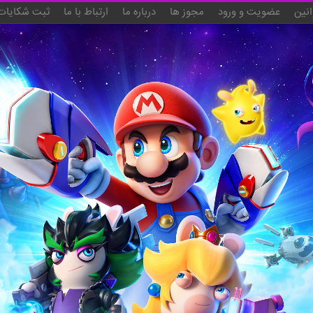
انین
عضویت و ورود
مجوز ها
درباره ما
ارتباط با ما
ثبت شکایات 