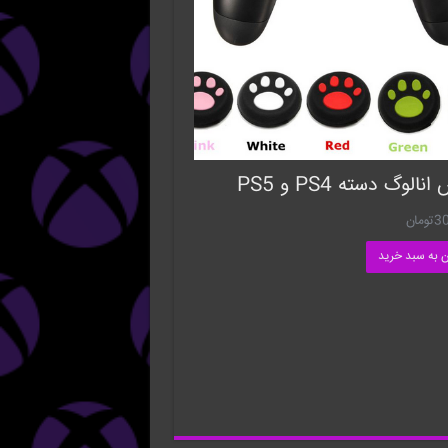
الوگ دسته PS4 و PS5
3
تومان
ن به سبد خرید