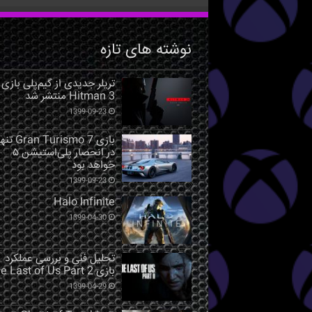
نوشته های تازه
تریلر جدیدی از گیم‌پلی بازی
Hitman 3 منتشر شد
1399-09-23
بازی Gran Turismo 7 ت
در انحصار پلی‌استیشن ۵
خواهد بود
1399-09-23
Halo Infinite
1399-04-30
تحلیل فنی و بررسی عملکرد
بازی The Last of Us Part 2
1399-04-29