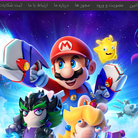
انین
عضویت و ورود
مجوز ها
درباره ما
ارتباط با ما
ثبت شکایات 