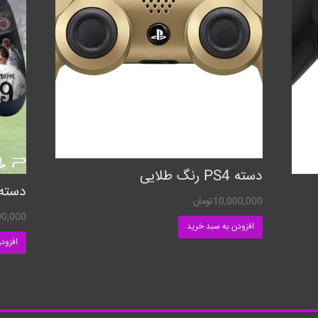
دسته PS4 رنگ طلایی
دسته PS4 طرح 25
10,000,000
تومان
00,000
افزودن به سبد خرید
افزود