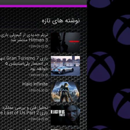
نوشته های تازه
تریلر جدیدی از گیم‌پلی بازی
Hitman 3 منتشر شد
1399-09-23
بازی Gran Turismo 7 ت
در انحصار پلی‌استیشن ۵
خواهد بود
1399-09-23
Halo Infinite
1399-04-30
تحلیل فنی و بررسی عملکرد
بازی The Last of Us Part 2
1399-04-29