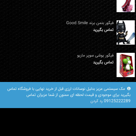
فیگور بتمن برند Good Smile
تماس بگیرید
فیگور یوشی سوپر ماریو
تماس بگیرید
مک سیستمی عزیز بدلیل نوسانات ارزی قبل از خرید نهایی با فروشگاه تماس
بگیرید برای موجودی و قیمت لحظه ای ممنون از شما عزیزان تماس
09125222289
رد کردن
نشانی : تهران هفت حوض میدات نبوت بسمت سرسبز مرکز خرید نبوت طبقه اخر