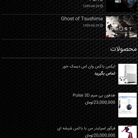
1399-04-29
Ghost of Tsushima
1399-04-29
محصولات
ایکس باکس وان اس دیسک خور
تماس بگیرید
هدفون بی سیم Pulse 3D
23,000,000
تومان
فیگور اسپایدر من با باکس شیشه ای
20,000,000
تومان