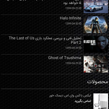
۵ خواهد بود
1399-09-23
Halo Infinite
1399-04-30
تحلیل فنی و بررسی عملکرد بازی The Last of Us
Part 2
1399-04-29
Ghost of Tsushima
1399-04-29
محصولات
ایکس باکس وان اس دیسک خور
تماس بگیرید