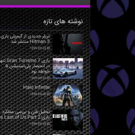
نوشته های تازه
تریلر جدیدی از گیم‌پلی بازی
Hitman 3 منتشر شد
1399-09-23
بازی Gran Turismo 7 ت
در انحصار پلی‌استیشن ۵
خواهد بود
1399-09-23
Halo Infinite
1399-04-30
تحلیل فنی و بررسی عملکرد
بازی The Last of Us Part 2
1399-04-29