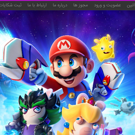
انین
عضویت و ورود
مجوز ها
درباره ما
ارتباط با ما
ثبت شکایات 