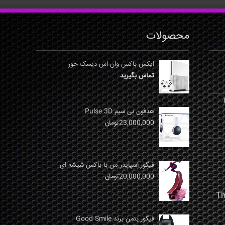
محصولات
ایکس باکس وان اس دیسک خور
تماس بگیرید
نها
هدفون بی سیم Pulse 3D
23,000,000
تومان
فیگور اسپایدر من با باکس شیشه ای
20,000,000
تومان
فیگور بتمن برند Good Smile