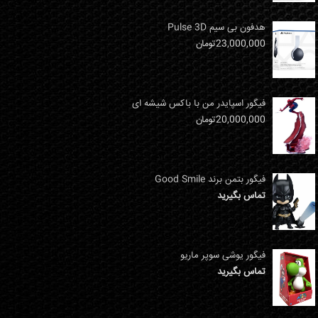
هدفون بی سیم Pulse 3D
23,000,000
تومان
فیگور اسپایدر من با باکس شیشه ای
20,000,000
تومان
فیگور بتمن برند Good Smile
تماس بگیرید
فیگور یوشی سوپر ماریو
تماس بگیرید