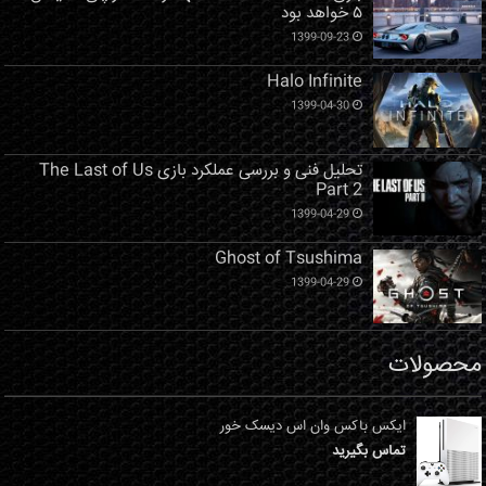
۵ خواهد بود
1399-09-23
Halo Infinite
1399-04-30
تحلیل فنی و بررسی عملکرد بازی The Last of Us
Part 2
1399-04-29
Ghost of Tsushima
1399-04-29
محصولات
ایکس باکس وان اس دیسک خور
تماس بگیرید