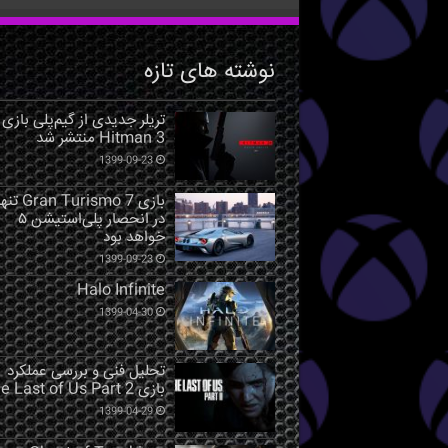
نوشته های تازه
تریلر جدیدی از گیم‌پلی بازی
Hitman 3 منتشر شد
1399-09-23
بازی Gran Turismo 7 ت
در انحصار پلی‌استیشن ۵
خواهد بود
1399-09-23
Halo Infinite
1399-04-30
تحلیل فنی و بررسی عملکرد
بازی The Last of Us Part 2
1399-04-29