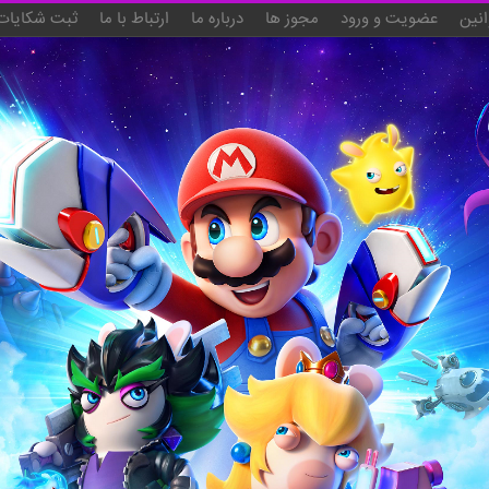
انین
عضویت و ورود
مجوز ها
درباره ما
ارتباط با ما
ثبت شکایات 