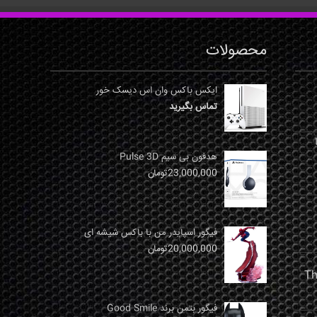
محصولات
ایکس باکس وان اس دیسک خور
تماس بگیرید
نها
هدفون بی سیم Pulse 3D
23,000,000
تومان
فیگور اسپایدر من با باکس شیشه ای
20,000,000
تومان
فیگور بتمن برند Good Smile