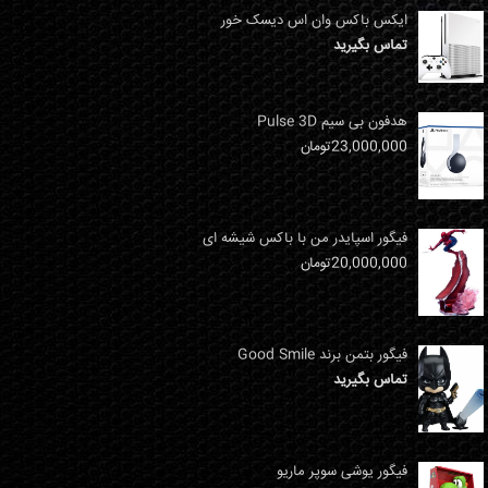
ایکس باکس وان اس دیسک خور
تماس بگیرید
هدفون بی سیم Pulse 3D
23,000,000
تومان
فیگور اسپایدر من با باکس شیشه ای
20,000,000
تومان
فیگور بتمن برند Good Smile
تماس بگیرید
فیگور یوشی سوپر ماریو