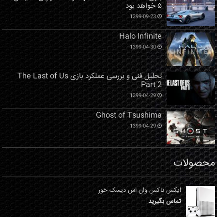
۵ خواهد بود
1399-09-23
Halo Infinite
1399-04-30
تحلیل فنی و بررسی عملکرد بازی The Last of Us
Part 2
1399-04-29
Ghost of Tsushima
1399-04-29
محصولات
ایکس باکس وان اس دیسک خور
تماس بگیرید