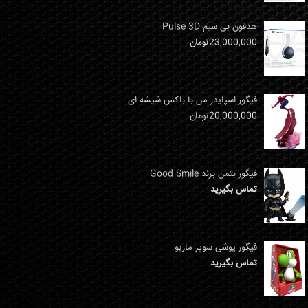
هدفون بی سیم Pulse 3D
23,000,000
تومان
فیگور اسپایدر من با باکس شیشه ای
20,000,000
تومان
فیگور بتمن برند Good Smile
تماس بگیرید
فیگور یوشی سوپر ماریو
تماس بگیرید