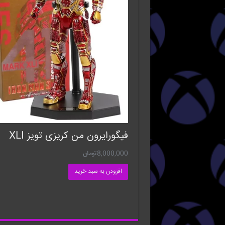
فیگورایرون من کریزی تویز XLI
8,000,000
تومان
افزودن به سبد خرید