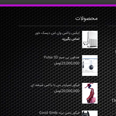
محصولات
ایکس باکس وان اس دیسک خور
تماس بگیرید
نها
هدفون بی سیم Pulse 3D
23,000,000
تومان
فیگور اسپایدر من با باکس شیشه ای
20,000,000
تومان
فیگور بتمن برند Good Smile