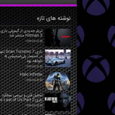
نوشته های تازه
تریلر جدیدی از گیم‌پلی بازی
Hitman 3 منتشر شد
1399-09-23
بازی Gran Turismo 7 ت
در انحصار پلی‌استیشن ۵
خواهد بود
1399-09-23
Halo Infinite
1399-04-30
تحلیل فنی و بررسی عملکرد
بازی The Last of Us Part 2
1399-04-29