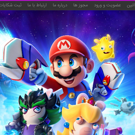
انین
عضویت و ورود
مجوز ها
درباره ما
ارتباط با ما
ثبت شکایات 