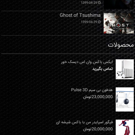
1399-04-29
Ghost of Tsushima
1399-04-29
محصولات
ایکس باکس وان اس دیسک خور
تماس بگیرید
هدفون بی سیم Pulse 3D
23,000,000
تومان
فیگور اسپایدر من با باکس شیشه ای
20,000,000
تومان