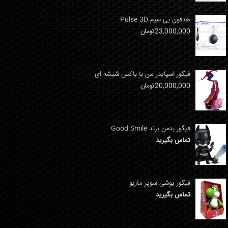
هدفون بی سیم Pulse 3D
23,000,000
تومان
فیگور اسپایدر من با باکس شیشه ای
20,000,000
تومان
فیگور بتمن برند Good Smile
تماس بگیرید
فیگور یوشی سوپر ماریو
تماس بگیرید