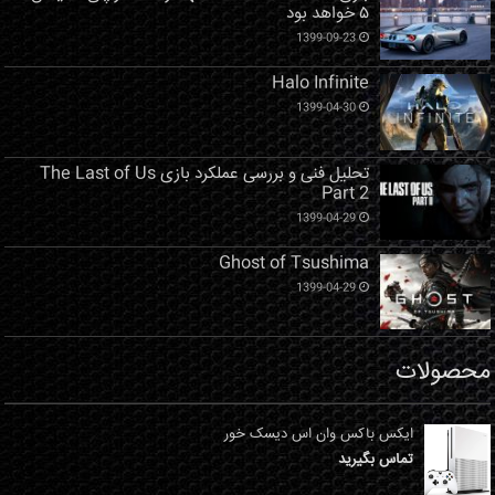
۵ خواهد بود
1399-09-23
Halo Infinite
1399-04-30
تحلیل فنی و بررسی عملکرد بازی The Last of Us
Part 2
1399-04-29
Ghost of Tsushima
1399-04-29
محصولات
ایکس باکس وان اس دیسک خور
تماس بگیرید