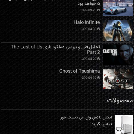
۵ خواهد بود
1399-09-23
Halo Infinite
1399-04-30
تحلیل فنی و بررسی عملکرد بازی The Last of Us
Part 2
1399-04-29
Ghost of Tsushima
1399-04-29
محصولات
ایکس باکس وان اس دیسک خور
تماس بگیرید