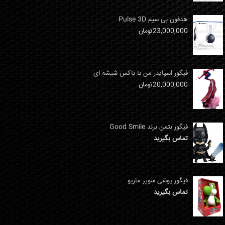
هدفون بی سیم Pulse 3D
23,000,000
تومان
فیگور اسپایدر من با باکس شیشه ای
20,000,000
تومان
فیگور بتمن برند Good Smile
تماس بگیرید
فیگور یوشی سوپر ماریو
تماس بگیرید