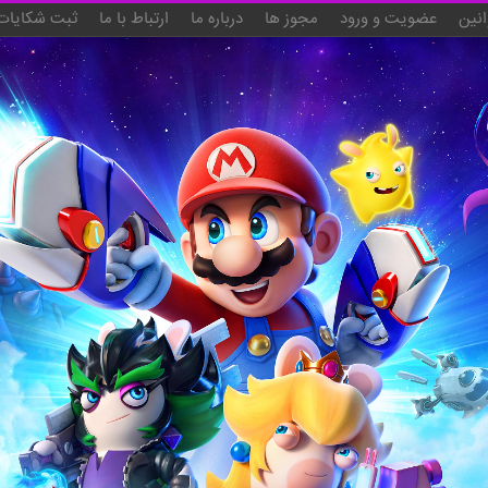
انین
عضویت و ورود
مجوز ها
درباره ما
ارتباط با ما
ثبت شکایات 