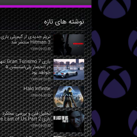
نوشته های تازه
تریلر جدیدی از گیم‌پلی بازی
Hitman 3 منتشر شد
1399-09-23
بازی Gran Turismo 7 ت
در انحصار پلی‌استیشن ۵
خواهد بود
1399-09-23
Halo Infinite
1399-04-30
تحلیل فنی و بررسی عملکرد
بازی The Last of Us Part 2
1399-04-29