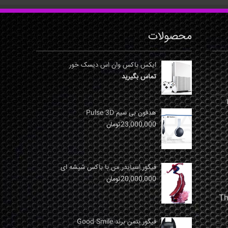
محصولات
ایکس باکس وان اس دیسک خور
تماس بگیرید
نها
هدفون بی سیم Pulse 3D
23,000,000
تومان
فیگور اسپایدر من با باکس شیشه ای
20,000,000
تومان
فیگور بتمن برند Good Smile