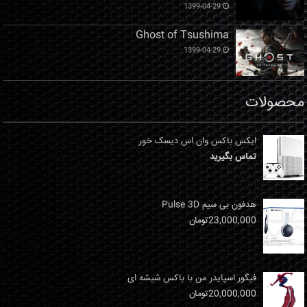
1399-04-29
Ghost of Tsushima
1399-04-29
محصولات
ایکس باکس وان اس دیسک خور
تماس بگیرید
هدفون بی سیم Pulse 3D
23,000,000
تومان
فیگور اسپایدر من با باکس شیشه ای
20,000,000
تومان