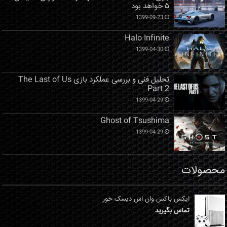
۵ خواهد بود
1399-09-23
Halo Infinite
1399-04-30
تحلیل فنی و بررسی عملکرد بازی The Last of Us
Part 2
1399-04-29
Ghost of Tsushima
1399-04-29
محصولات
ایکس باکس وان اس دیسک خور
تماس بگیرید