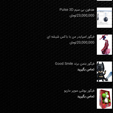
هدفون بی سیم Pulse 3D
23,000,000
تومان
فیگور اسپایدر من با باکس شیشه ای
20,000,000
تومان
فیگور بتمن برند Good Smile
تماس بگیرید
فیگور یوشی سوپر ماریو
تماس بگیرید