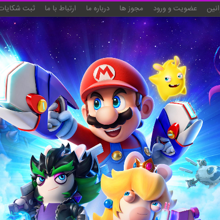
انین
عضویت و ورود
مجوز ها
درباره ما
ارتباط با ما
ثبت شکایات 