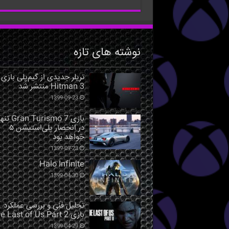
نوشته های تازه
تریلر جدیدی از گیم‌پلی بازی
Hitman 3 منتشر شد
1399-09-23
بازی Gran Turismo 7 ت
در انحصار پلی‌استیشن ۵
خواهد بود
1399-09-23
Halo Infinite
1399-04-30
تحلیل فنی و بررسی عملکرد
بازی The Last of Us Part 2
1399-04-29