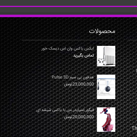
محصولات
ایکس باکس وان اس دیسک خور
تماس بگیرید
نها
هدفون بی سیم Pulse 3D
23,000,000
تومان
فیگور اسپایدر من با باکس شیشه ای
20,000,000
تومان