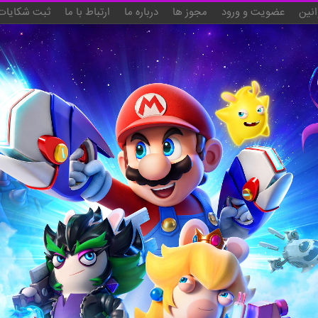
انین
عضویت و ورود
مجوز ها
درباره ما
ارتباط با ما
ثبت شکایات 