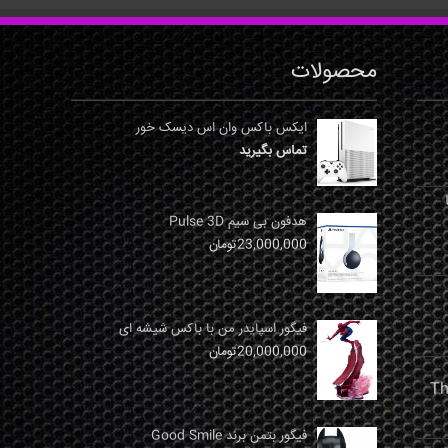
محصولات
ایکس باکس وان اس دیسک خور
تماس بگیرید
نها
هدفون بی سیم Pulse 3D
23,000,000
تومان
فیگور اسپایدر من با باکس شیشه ای
20,000,000
تومان
فیگور بتمن برند Good Smile