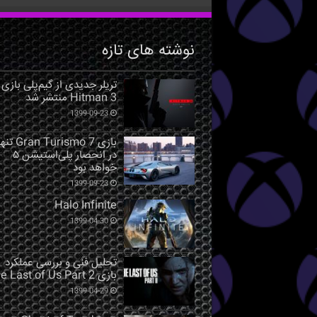
نوشته های تازه
تریلر جدیدی از گیم‌پلی بازی
Hitman 3 منتشر شد
1399-09-23
بازی Gran Turismo 7 ت
در انحصار پلی‌استیشن ۵
خواهد بود
1399-09-23
Halo Infinite
1399-04-30
تحلیل فنی و بررسی عملکرد
بازی The Last of Us Part 2
1399-04-29