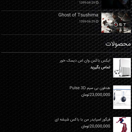
1399-04-29
Ghost of Tsushima
1399-04-29
محصولات
ایکس باکس وان اس دیسک خور
تماس بگیرید
هدفون بی سیم Pulse 3D
23,000,000
تومان
فیگور اسپایدر من با باکس شیشه ای
20,000,000
تومان