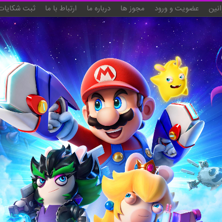
انین
عضویت و ورود
مجوز ها
درباره ما
ارتباط با ما
ثبت شکایات 