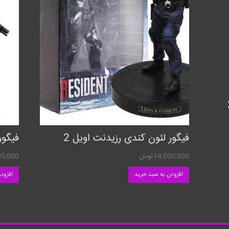
فیگور لئون کندی رزیدنت اویل 2
فیگور
14,000,000
تومان
00,000
افزودن به سبد خرید
افزود