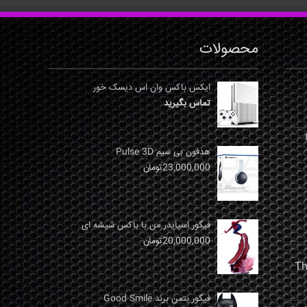
محصولات
ایکس باکس وان اس دیسک خور
تماس بگیرید
نها
هدفون بی سیم Pulse 3D
23,000,000
تومان
فیگور اسپایدر من با باکس شیشه ای
20,000,000
تومان
فیگور بتمن برند Good Smile