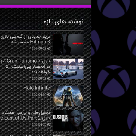
نوشته های تازه
تریلر جدیدی از گیم‌پلی بازی
Hitman 3 منتشر شد
1399-09-23
بازی Gran Turismo 7 ت
در انحصار پلی‌استیشن ۵
خواهد بود
1399-09-23
Halo Infinite
1399-04-30
تحلیل فنی و بررسی عملکرد
بازی The Last of Us Part 2
1399-04-29