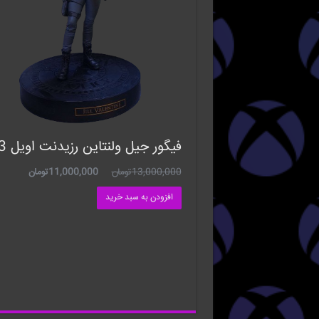
فیگور جیل ولنتاین رزیدنت اویل 3
13,000,000
تومان
11,000,000
تومان
افزودن به سبد خرید