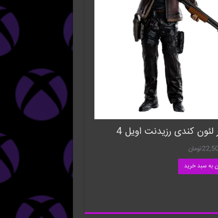
 لئون کندی رزیدنت اویل 4
22,5
تومان
ن به سبد خرید