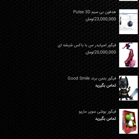
هدفون بی سیم Pulse 3D
23,000,000
تومان
فیگور اسپایدر من با باکس شیشه ای
20,000,000
تومان
فیگور بتمن برند Good Smile
تماس بگیرید
فیگور یوشی سوپر ماریو
تماس بگیرید