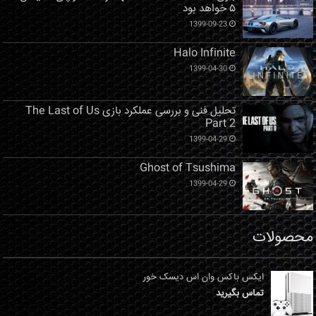
۵ خواهد بود
1399-09-23
Halo Infinite
1399-04-30
تحلیل فنی و بررسی عملکرد بازی The Last of Us
Part 2
1399-04-29
Ghost of Tsushima
1399-04-29
محصولات
ایکس باکس وان اس دیسک خور
تماس بگیرید