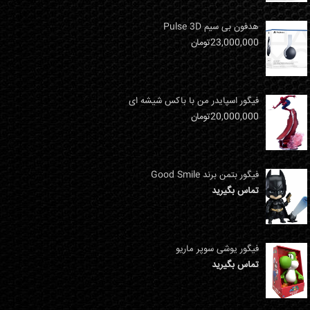
هدفون بی سیم Pulse 3D
23,000,000
تومان
فیگور اسپایدر من با باکس شیشه ای
20,000,000
تومان
فیگور بتمن برند Good Smile
تماس بگیرید
فیگور یوشی سوپر ماریو
تماس بگیرید