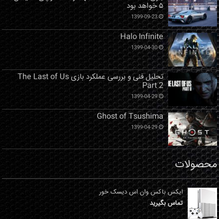
۵ خواهد بود
1399-09-23
Halo Infinite
1399-04-30
تحلیل فنی و بررسی عملکرد بازی The Last of Us
Part 2
1399-04-29
Ghost of Tsushima
1399-04-29
محصولات
ایکس باکس وان اس دیسک خور
تماس بگیرید