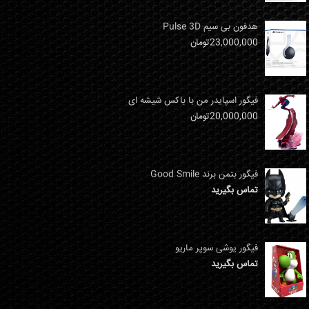
هدفون بی سیم Pulse 3D
23,000,000
تومان
فیگور اسپایدر من با باکس شیشه ای
20,000,000
تومان
فیگور بتمن برند Good Smile
تماس بگیرید
فیگور یوشی سوپر ماریو
تماس بگیرید