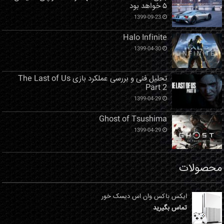
۵ خواهد بود
1399-09-23
Halo Infinite
1399-04-30
تحلیل فنی و بررسی عملکرد بازی The Last of Us
Part 2
1399-04-29
Ghost of Tsushima
1399-04-29
محصولات
ایکس باکس وان اس دیسک خور
تماس بگیرید