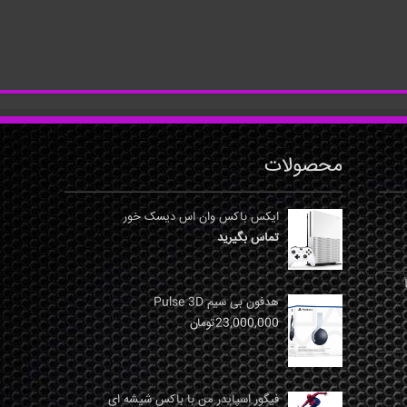
محصولات
ایکس باکس وان اس دیسک خور
تماس بگیرید
نها
هدفون بی سیم Pulse 3D
23,000,000
تومان
فیگور اسپایدر من با باکس شیشه ای