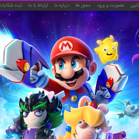
انین
عضویت و ورود
مجوز ها
درباره ما
ارتباط با ما
ثبت شکایات 