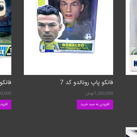
فانکو پاپ رونالدو کد 7
فانکو
1,200,000
تومان
00,000
افزودن به سبد خرید
افزود