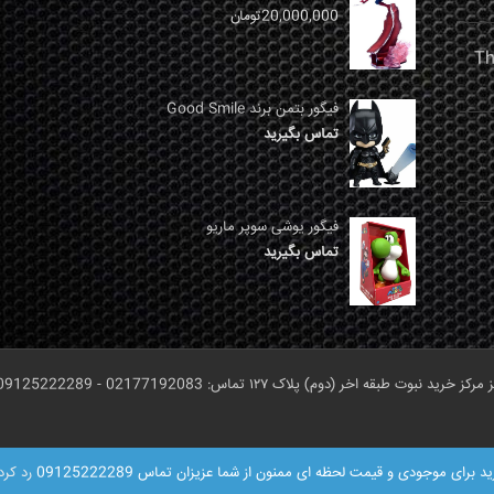
20,000,000
تومان
فیگور بتمن برند Good Smile
تماس بگیرید
فیگور یوشی سوپر ماریو
تماس بگیرید
ر (دوم) پلاک ۱۲۷ تماس: 02177192083 - 09125222289
ای موجودی و قیمت لحظه ای ممنون از شما عزیزان تماس 09125222289
رد کرد