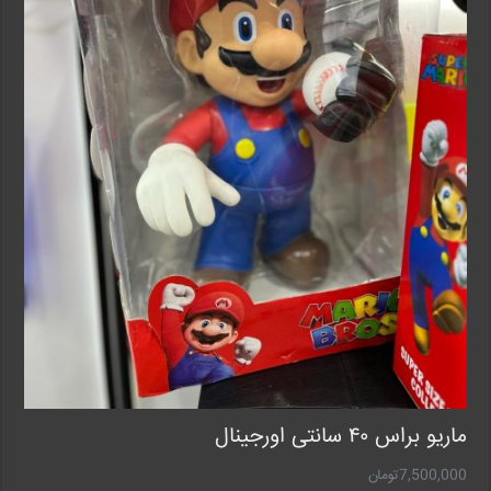
ماریو براس ۴۰ سانتی اورجینال
7,500,000
تومان