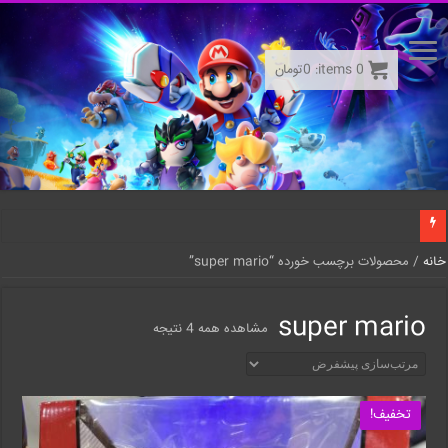
0
items:
0
تومان
خانه
/ محصولات برچسب خورده “super mario”
super mario
مشاهده همه 4 نتیجه
تخفیف!