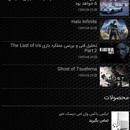
۵ خواهد بود
1399-09-23
Halo Infinite
1399-04-30
تحلیل فنی و بررسی عملکرد بازی The Last of Us
Part 2
1399-04-29
Ghost of Tsushima
1399-04-29
محصولات
ایکس باکس وان اس دیسک خور
تماس بگیرید