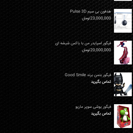
هدفون بی سیم Pulse 3D
23,000,000
تومان
فیگور اسپایدر من با باکس شیشه ای
20,000,000
تومان
فیگور بتمن برند Good Smile
تماس بگیرید
فیگور یوشی سوپر ماریو
تماس بگیرید