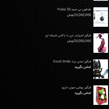
هدفون بی سیم Pulse 3D
23,000,000
تومان
فیگور اسپایدر من با باکس شیشه ای
20,000,000
تومان
فیگور بتمن برند Good Smile
تماس بگیرید
فیگور یوشی سوپر ماریو
تماس بگیرید