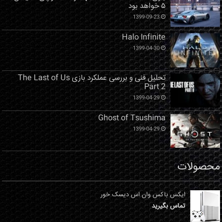
۵ خواهد بود
1399-09-23
Halo Infinite
1399-04-30
تحلیل فنی و بررسی عملکرد بازی The Last of Us
Part 2
1399-04-29
Ghost of Tsushima
1399-04-29
محصولات
ایکس باکس وان اس دیسک خور
تماس بگیرید