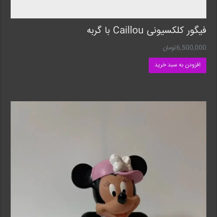
فیگور کلکسیونی Caillou با گربه
6,500,000
تومان
افزودن به سبد خرید