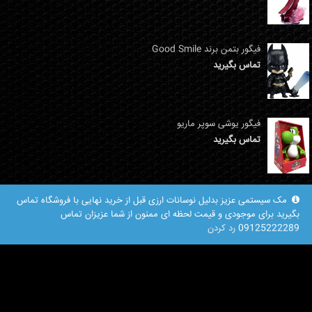
فیگور بتمن برند Good Smile
تماس بگیرید
فیگور یوشی سوپر ماریو
تماس بگیرید
مک سیستمی عزیز بدلیل نوسانات ارزی قبل از خرید نهایی با فروشگاه تماس
بگیرید برای موجودی و قیمت لحظه ای ممنون از شما عزیزان تماس
09125222289
رد کردن
نشانی : تهران هفت حوض میدات نبوت بسمت سرسبز مرکز خرید نبوت طبقه اخر
(دوم) پلاک ۱۲۷ تماس: 02177192083 - 09125222289