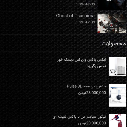
1399-04-29
Ghost of Tsushima
1399-04-29
محصولات
ایکس باکس وان اس دیسک خور
تماس بگیرید
هدفون بی سیم Pulse 3D
23,000,000
تومان
فیگور اسپایدر من با باکس شیشه ای
20,000,000
تومان