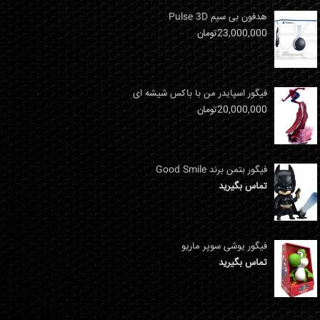
هدفون بی سیم Pulse 3D
23,000,000
تومان
فیگور اسپایدر من با باکس شیشه ای
20,000,000
تومان
فیگور بتمن برند Good Smile
تماس بگیرید
فیگور یوشی سوپر ماریو
تماس بگیرید