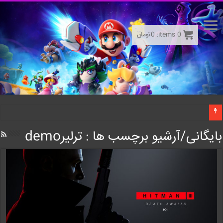
0
items:
0
تومان
بایگانی/آرشیو برچسب ها :
ترلیرdemo