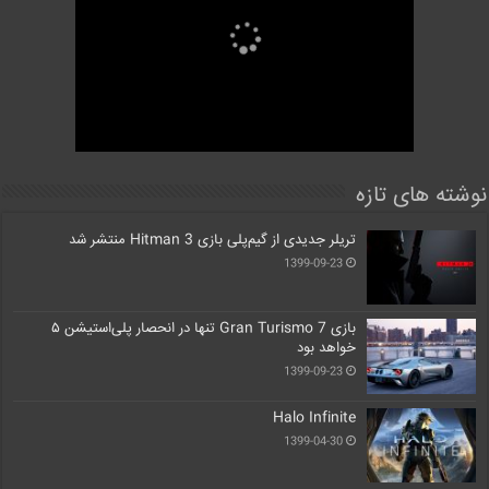
نوشته های تازه
تریلر جدیدی از گیم‌پلی بازی Hitman 3 منتشر شد
1399-09-23
بازی Gran Turismo 7 تنها در انحصار پلی‌استیشن ۵
خواهد بود
1399-09-23
Halo Infinite
1399-04-30