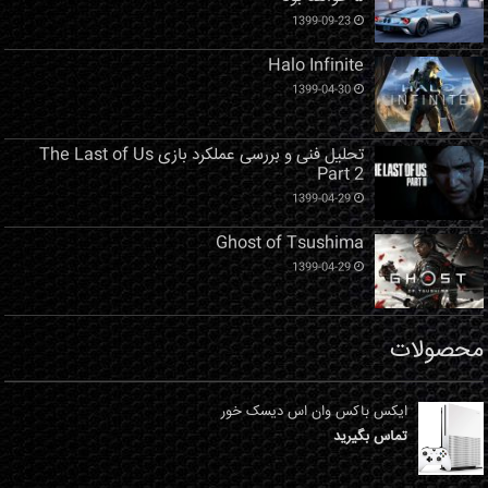
1399-09-23
Halo Infinite
1399-04-30
تحلیل فنی و بررسی عملکرد بازی The Last of Us
Part 2
1399-04-29
Ghost of Tsushima
1399-04-29
محصولات
ایکس باکس وان اس دیسک خور
تماس بگیرید