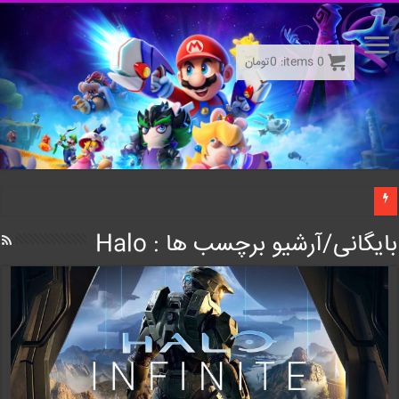
0
items:
0
تومان
بایگانی/آرشیو برچسب ها :
Halo