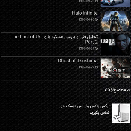
1399-09-23
Halo Infinite
1399-04-30
تحلیل فنی و بررسی عملکرد بازی The Last of Us
Part 2
1399-04-29
Ghost of Tsushima
1399-04-29
محصولات
ایکس باکس وان اس دیسک خور
تماس بگیرید