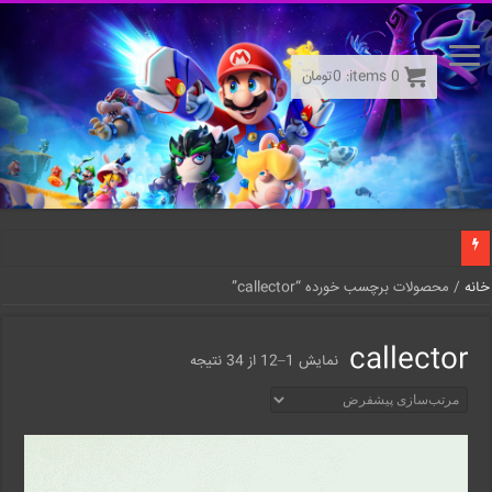
0
items:
0
تومان
خانه
/ محصولات برچسب خورده “callector”
callector
نمایش 1–12 از 34 نتیجه