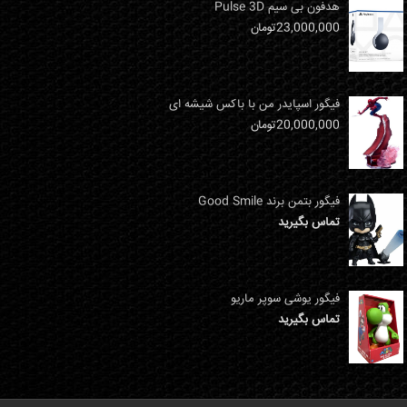
هدفون بی سیم Pulse 3D
23,000,000
تومان
فیگور اسپایدر من با باکس شیشه ای
20,000,000
تومان
فیگور بتمن برند Good Smile
تماس بگیرید
فیگور یوشی سوپر ماریو
تماس بگیرید