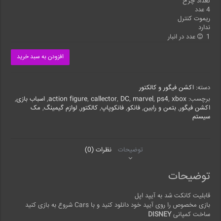
تعداد چرخ
4 عدد
ریموت کنترل
ندارد
1 عدد در انبار
افزودن به سبد خرید
دسته:
اکشن فیگور و کالکتور
برچسب:
xbox
,
ps4
,
marvel
,
DC
,
callector
,
action figure
,
اسباب بازی
,
اکشن فیگور
,
بتمن و رابین
,
فانکو
,
فانکوپاپ
,
کالکتور
,
لوازم گیمینگ
,
مک
سیستم
توضیحات
نظرات (0)
توضیحات
قابلیت کانکت شد به آیپد اپل
بازی مخصوص را روی آیپد خود دانلود کنید و با Cars شروع به بازی کنید
ساخت کمپانی
DISNEY