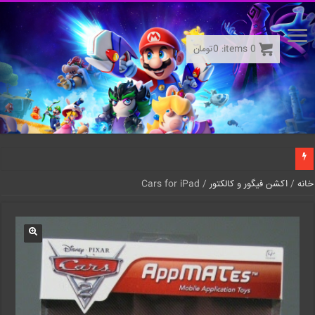
0
items:
0
تومان
خانه
/
اکشن فیگور و کالکتور
/ Cars for iPad