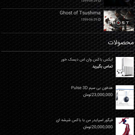
1399-04-29
Ghost of Tsushima
1399-04-29
محصولات
ایکس باکس وان اس دیسک خور
تماس بگیرید
هدفون بی سیم Pulse 3D
23,000,000
تومان
فیگور اسپایدر من با باکس شیشه ای
20,000,000
تومان