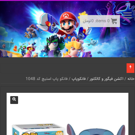
0
items:
0
تومان
خانه
/
اکشن فیگور و کالکتور
/
فانکوپاپ
/ فانکو پاپ استیچ کد 1048