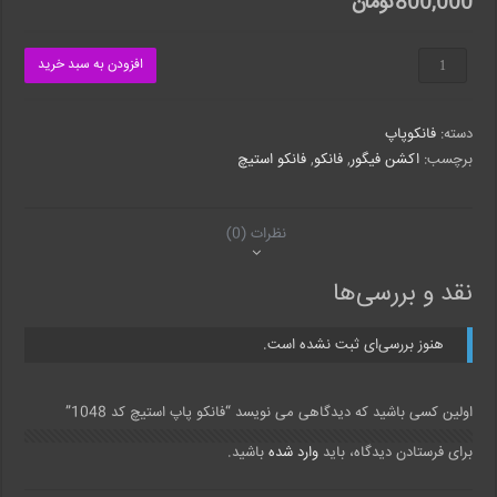
800,000
تومان
فانکو
افزودن به سبد خرید
پاپ
استیچ
کد
دسته:
فانکوپاپ
1048
عدد
برچسب:
اکشن فیگور
,
فانکو
,
فانکو استیچ
نظرات (0)
نقد و بررسی‌ها
هنوز بررسی‌ای ثبت نشده است.
اولین کسی باشید که دیدگاهی می نویسد “فانکو پاپ استیچ کد 1048”
برای فرستادن دیدگاه، باید
وارد شده
باشید.